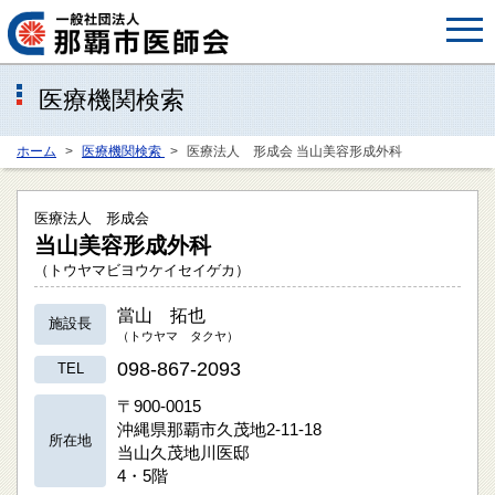
医療機関検索
ホーム
医療機関検索
医療法人 形成会 当山美容形成外科
医療法人 形成会
当山美容形成外科
（トウヤマビヨウケイセイゲカ）
當山 拓也
施設長
（トウヤマ タクヤ）
098-867-2093
TEL
〒900-0015
沖縄県那覇市久茂地2-11-18
所在地
当山久茂地川医邸
4・5階