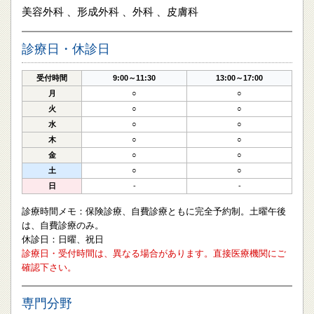
美容外科 、形成外科 、外科 、皮膚科
診療日・休診日
受付時間
9:00～11:30
13:00～17:00
月
○
○
火
○
○
水
○
○
木
○
○
金
○
○
土
○
○
日
-
-
診療時間メモ：保険診療、自費診療ともに完全予約制。土曜午後
は、自費診療のみ。
休診日：日曜、祝日
診療日・受付時間は、異なる場合があります。直接医療機関にご
確認下さい。
専門分野