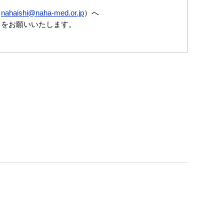
（
nahaishi@naha-med.or.jp
）へ
出をお願いいたします。