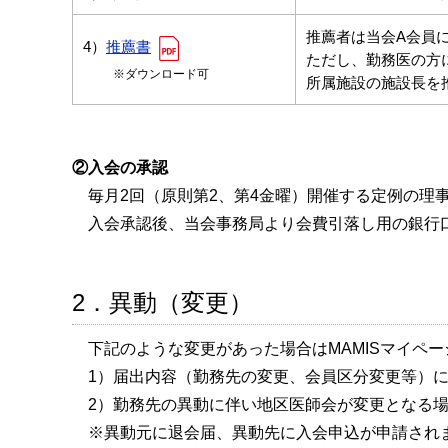
推薦者は当会A会員
4）
推薦書
ただし、勤務医の方
※ダウンロード可
所属施設の施設長を
②入会の承認
毎月2回（原則第2、第4金曜）開催する定例の理
入会承認後、当会事務局より会費引落し用の銀行
2．異動（変更）
下記のような変更があった場合はMAMISマイペ
1）届出内容（勤務先の変更、会員区分変更等）に
2）勤務先の異動に伴い地区医師会が変更となる場
※異動元に退会届、異動先に入会申込が申請され